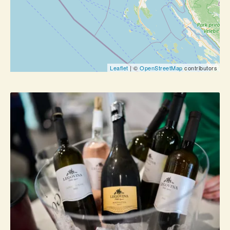
Leaflet
| ©
OpenStreetMap
contributors