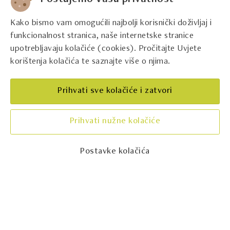
Vina Dobravac
Kako bismo vam omogućili najbolji korisnički doživljaj i
REGIJA
funkcionalnost stranica, naše internetske stranice
Istra
upotrebljavaju kolačiće (cookies). Pročitajte Uvjete
korištenja kolačića te saznajte više o njima.
KONTAKT
+385995452800
Prihvati sve kolačiće i zatvori
Prihvati nužne kolačiće
Postavke kolačića