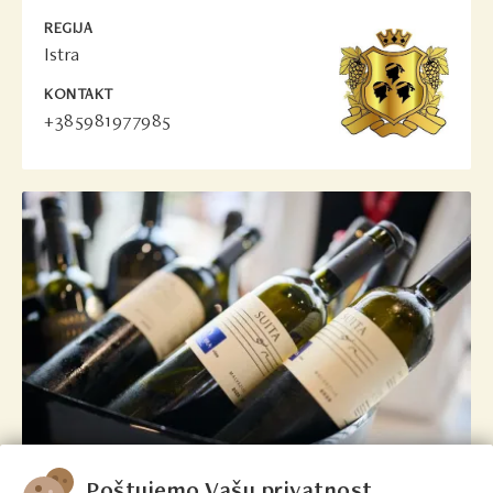
REGIJA
Istra
KONTAKT
+385981977985
Poštujemo Vašu privatnost