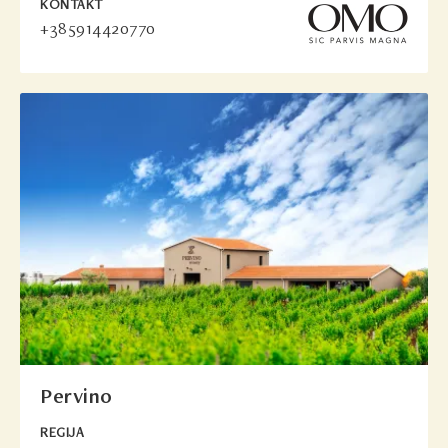
KONTAKT
+385914420770
Pervino
REGIJA