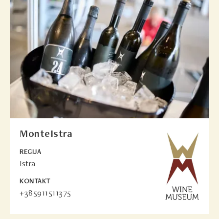
MonteIstra
REGIJA
Istra
KONTAKT
+385911511375