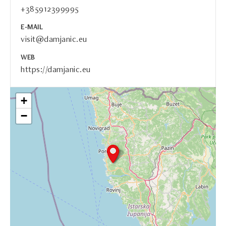
+385912399995
E-MAIL
visit@damjanic.eu
WEB
https://damjanic.eu
+
−