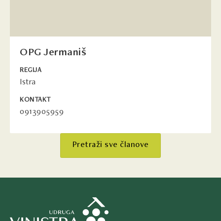
OPG Jermaniš
REGIJA
Istra
KONTAKT
0913905959
Pretraži sve članove