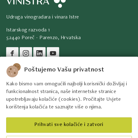
Udruga vinogradara i vinara Istre
Istarskog razvoda 1
52440 Poreč - Parenzo, Hrvatska
Pravni podaci društva
Poštujemo Vašu privatnost
Kako bismo vam omogućili najbolji korisnički doživljaj i
Kontakt podaci
funkcionalnost stranica, naše internetske stranice
upotrebljavaju kolačiće (cookies). Pročitajte Uvjete
Pravne informacije
korištenja kolačića te saznajte više o njima.
Najbolji istarski vinari
Prihvati sve kolačiće i zatvori