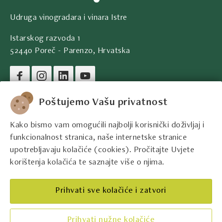
Udruga vinogradara i vinara Istre
Istarskog razvoda 1
52440 Poreč - Parenzo, Hrvatska
Pravni podaci društva
Poštujemo Vašu privatnost
Kako bismo vam omogućili najbolji korisnički doživljaj i
Kontakt podaci
funkcionalnost stranica, naše internetske stranice
upotrebljavaju kolačiće (cookies). Pročitajte Uvjete
Pravne informacije
korištenja kolačića te saznajte više o njima.
Najbolji istarski vinari
Prihvati sve kolačiće i zatvori
Prihvati nužne kolačiće