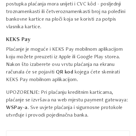
postupka plaćanja mora unijeti i CVC kôd - posljednji
troznamenkasti ili četveroznamenkasti broj na poleđini
bankovne kartice na ploči koja se koristi za potpis
vlasnika kartice.
KEKS Pay
Plaćanje je moguće i KEKS Pay mobilnom aplikacijom
koju možete preuzeti iz Apple ili Google Play storea.
Nakon što izaberete ovu vrstu plaćanja na ekranu
računala će se pojaviti
QR kod
kojega ćete skenirati
KEKS Pay mobilnom aplikacijom.
UPOZORENJE: Pri plaćanju kreditnim karticama,
plaćanje se izvršava na web mjestu payment gatewaya:
WSPay-a
. Sve uvjete plaćanja i sigurnosne protokole
utvrđuje i provodi pojedinačna banka.