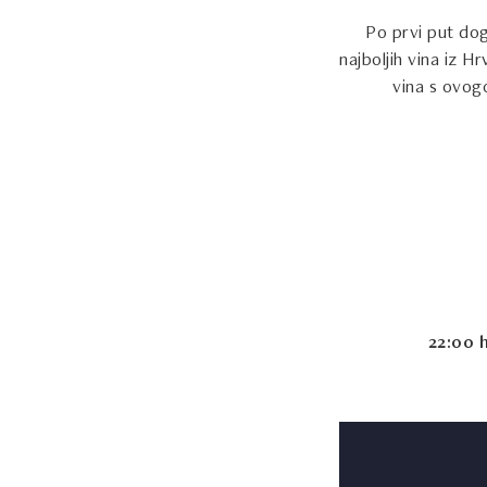
Po prvi put doga
najboljih vina iz Hr
vina s ovogo
22:00 