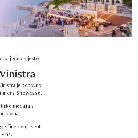
je na jedno mjesto
Vinistra
Vinistra je ponovno
inners Showcase.
tnike medalja s
anja vina.
gije čine ovaj event
 vina.