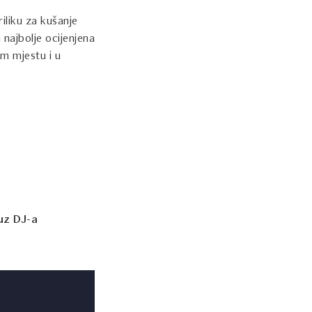
riliku za kušanje
i najbolje ocijenjena
om mjestu i u
uz DJ-a