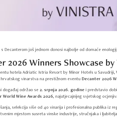
ji s Decanterom još jednom donosi najbolje od domaće enologi
r 2026 Winners Showcase by 
ntu hotela Adriatic Istria Resort by Minor Hotels u Savudriji, 
d hrvatskog vinarstva na prestižnom eventu
Decanter 2026 W
ni događaj održao se
2. srpnja 2026. godine
i predstavio dobi
r World Wine Awards 2026
, najutjecajnijeg svjetskog ocjenjiv
anja, selekcija više od 40 vinarija i profesionalna publika iz re
stvenim mjestom susreta vinske industrije, stručnjaka i ljubitelja