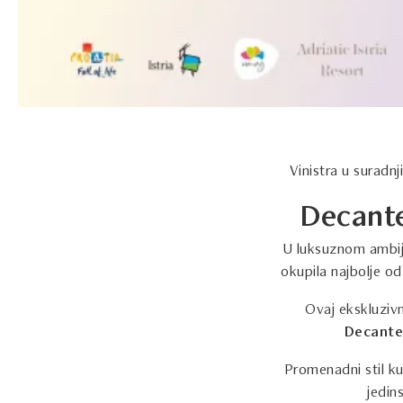
Vinistra u suradn
Decante
U luksuznom ambije
okupila najbolje o
Ovaj ekskluziv
Decante
Promenadni stil kuš
jedin