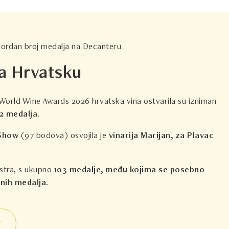
rekordan broj medalja na Decanteru
za Hrvatsku
orld Wine Awards 2026 hrvatska vina ostvarila su izniman
2 medalja.
 Show
(97 bodova) osvojila je
vinarija Marijan, za Plavac
Istra, s ukupno
103 medalje, među kojima se posebno
tnih medalja.
e