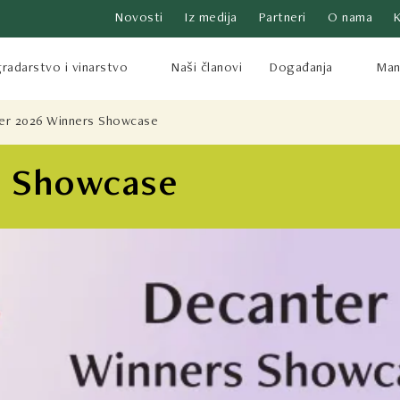
Novosti
Iz medija
Partneri
O nama
radarstvo i vinarstvo
Naši članovi
Događanja
Mani
er 2026 Winners Showcase
s Showcase