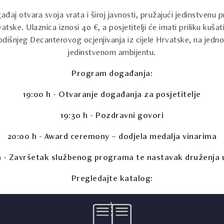
đaj otvara svoja vrata i široj javnosti, pružajući jedinstvenu p
vatske. Ulaznica iznosi 40 €, a posjetitelji će imati priliku kušat
dišnjeg Decanterovog ocjenjivanja iz cijele Hrvatske, na jedn
jedinstvenom ambijentu.
Program događanja:
19:00 h - Otvaranje događanja za posjetitelje
19:30 h - Pozdravni govori
20:00 h - Award ceremony – dodjela medalja vinarima
h - Završetak službenog programa te nastavak druženja 
Pregledajte katalog: