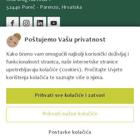
52440 Poreč - Parenzo, Hrvatska
Pravni podaci društva
Poštujemo Vašu privatnost
Kako bismo vam omogućili najbolji korisnički doživljaj i
Kontakt podaci
funkcionalnost stranica, naše internetske stranice
upotrebljavaju kolačiće (cookies). Pročitajte Uvjete
Pravne informacije
korištenja kolačića te saznajte više o njima.
Najbolji istarski vinari
Prihvati sve kolačiće i zatvori
Prihvati nužne kolačiće
Konfiguriraj kolačiće
Postavke kolačića
© Udruga Vinistra 2026.