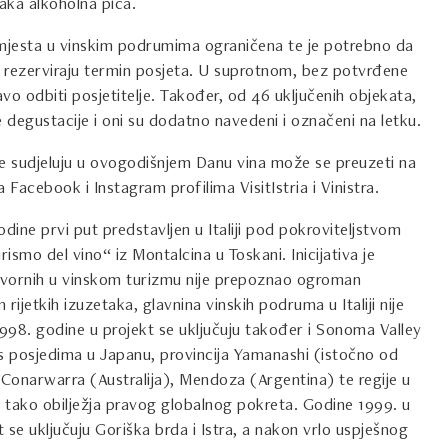
jaka alkoholna pića.
mjesta u vinskim podrumima ograničena te je potrebno da
e i rezerviraju termin posjeta. U suprotnom, bez potvrđene
vo odbiti posjetitelje. Također, od 46 uključenih objekata,
degustacije i oni su dodatno navedeni i označeni na letku.
je sudjeluju u ovogodišnjem Danu vina može se preuzeti na
 Facebook i Instagram profilima VisitIstria i Vinistra.
odine prvi put predstavljen u Italiji pod pokroviteljstvom
ismo del vino“ iz Montalcina u Toskani. Inicijativa je
ovornih u vinskom turizmu nije prepoznao ogroman
 rijetkih izuzetaka, glavnina vinskih podruma u Italiji nije
998. godine u projekt se uključuju također i Sonoma Valley
y s posjedima u Japanu, provincija Yamanashi (istočno od
 Conarwarra (Australija), Mendoza (Argentina) te regije u
i tako obilježja pravog globalnog pokreta. Godine 1999. u
 se uključuju Goriška brda i Istra, a nakon vrlo uspješnog