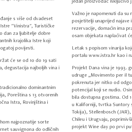
jedan proizvođač isključivo 
Važno je napomenuti da su 
ađanje s više od dvadeset
posjetitelji unaprijed najav
stre "Vinistra", Turističke
rezervacije, domaćin ima pra
o dan za ljubitelje dobre
osam objekata naplaćivat će 
ntnih krajolika Istre koji
ogatoj povijesti.
Letak s popisom vinarija ko
portalu www.istra.hr kao i na
žat će se od 10 do 19 sati
, degustacija najboljih vina i
Projekt Dana vina je 1993. g
udruge „Movimento per il tur
pokrenuta jer nitko od odg
s tradicionalno dominantnim
potencijal koji se nudio. Osim
ja, Poreština s 13 otvorenih
bila dostupna gostima. Od 1
očna Istra, Rovinjština i
u Kaliforniji, tvrtka Suntor
Tokija), Stellenbosch (JAR),
Chileu i Urugvaju, poprimivš
ahom najpoznatije sorte
projekt Wine day po prvi put
ernet sauvignona do odličnih