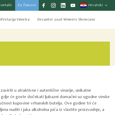
Kontakt
Za članove
Hrvatski
festacija Vinistra
Decanter 2026 Winners Showcase
zaviriti u atraktivne i autentične vinarije, unikatne
a gdje će goste dočekati ljubazni domaćini uz ugodne vinske
ogućnost kupovine vrhunskih butelja. Ove godine tri će
ljima nuditi i jaka alkoholna pića iz vlastite proizvodnje, a