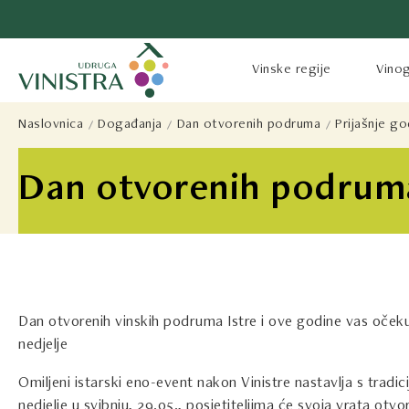
Vinske regije
Vinog
Naslovnica
Događanja
Dan otvorenih podruma
Prijašnje g
Dan otvorenih podruma
Dan otvorenih vinskih podruma Istre i ove godine vas očeku
nedjelje
Omiljeni istarski eno-event nakon Vinistre nastavlja s tradic
nedjelje u svibnju, 29.05., posjetiteljima će svoja vrata otvo