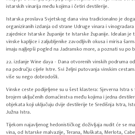
istarskih vinarija među kojima i četiri destilerije.
Istarska proslava Svjetskog dana vina tradicionalno je dog
organiziranih izdanja od strane Udruge vinara i vinogradara I
zajednice Istarske županije te Istarske županije. Idealan je t
vinske kapljice i zaljubljenike zavodljivih okusa i mirisa šarma
imaju najljepši pogled na Jadransko more, a poznati su po b
22. izdanje Wine daya - Dana otvorenih vinskih podruma odr
na području cijele Istre. Svi željni putovanja vinskim cestama
više su nego dobrodošli.
Vinske ceste podijeljene su u šest klastera: Sjeverna Istra 
brojem uključenih domaćinstva među kojima i jedna destileri
objekata koji uključuju dvije destilerije te Središnja Istra, Ist
Južna Istra.
Tijekom najavljenog hedonističkog doživljaja nudit će se m
vina, od Istarske malvazije, Terana, Muškata, Merlota, Cab