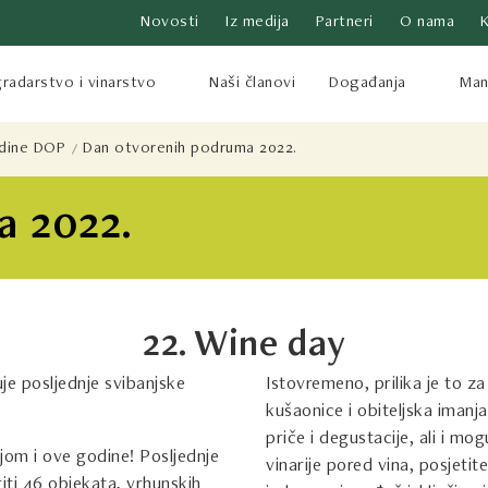
Novosti
Iz medija
Partneri
O nama
radarstvo i vinarstvo
Naši članovi
Događanja
Mani
odine DOP
Dan otvorenih podruma 2022.
 2022.
22. Wine day
je posljednje svibanjske
Istovremeno, prilika je to za 
kušaonice i obiteljska imanj
priče i degustacije, ali i m
ijom i ove godine! Posljednje
vinarije pored vina, posjetite
riti 46 objekata, vrhunskih