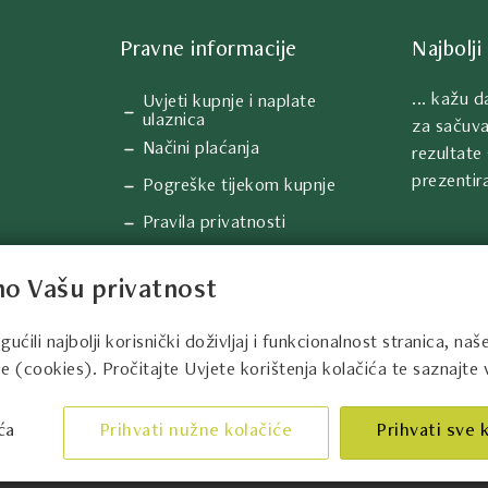
Pravne informacije
Najbolji 
... kažu 
Uvjeti kupnje i naplate
ulaznica
za sačuva
Načini plaćanja
rezultate 
prezentira
Pogreške tijekom kupnje
Pravila privatnosti
Sigurnost ulaznica
o Vašu privatnost
Upiti, prigovori i reklamacije
Informacije o kolačićima
li najbolji korisnički doživljaj i funkcionalnost stranica, naš
e (cookies). Pročitajte Uvjete korištenja kolačića te saznajte v
ća
Prihvati nužne kolačiće
Prihvati sve k