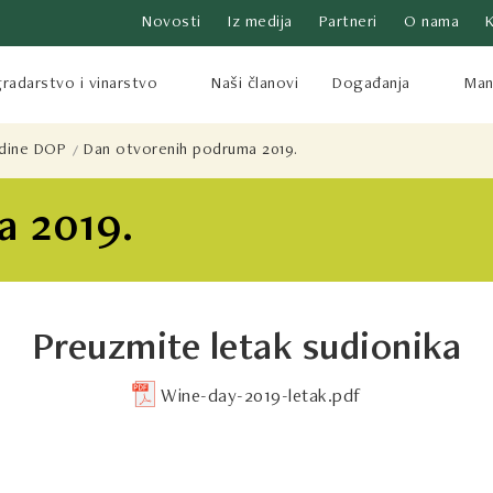
Novosti
Iz medija
Partneri
O nama
radarstvo i vinarstvo
Naši članovi
Događanja
Mani
odine DOP
Dan otvorenih podruma 2019.
 2019.
Preuzmite letak sudionika
Wine-day-2019-letak.pdf