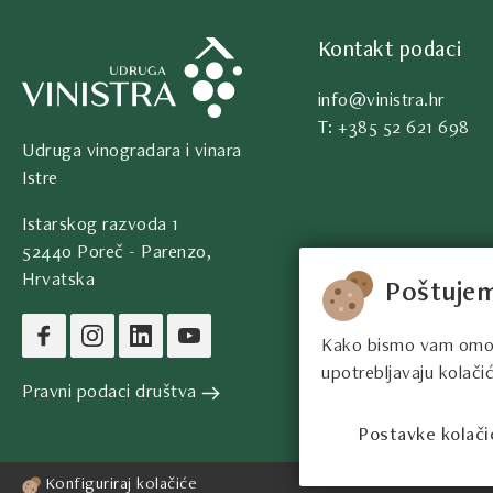
Kontakt podaci
info@vinistra.hr
T: +385 52 621 698
Udruga vinogradara i vinara
Istre
Istarskog razvoda 1
52440 Poreč - Parenzo,
Hrvatska
Poštujem
Kako bismo vam omogući
upotrebljavaju kolačić
Pravni podaci društva
Postavke kolači
Konfiguriraj kolačiće