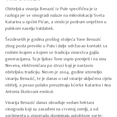
Obiteljska vinarija Benazić iz Pule specifična je iz
razloga jer se vinogradi nalaze na mikrolokaciji Sveta
Katarina u općini Pićan, a vinski je podrum smješten u
pulskom naselju Valdabek.
Šezdesetih je godina prošlog stoljeća Tone Benazić
zbog posla preselio u Pulu i dalje održavao kontakt sa
rodnim krajem u kojem se tradicija vinarstva gajila
generacijama. Tu je ljubav Tone uspio prenijeti i na sina
Nevena, elektroničara po struci koji je nastavio
obiteljsku tradiciju. Neven je 2004. godine utemeljio
vinariju Benazić, te je danas u rad vinarije uključena cijela
obitelj, a posao polako preuzimaju kćerke Katarina i Ana
Antonia školovani enolozi.
Vinarija Benazić danas obrađuje sedam hektara
vinograda koji su zasađeni na crvenoj zemlji, a od
sortimenta u vinogradu dominiraju autohtone sorte: