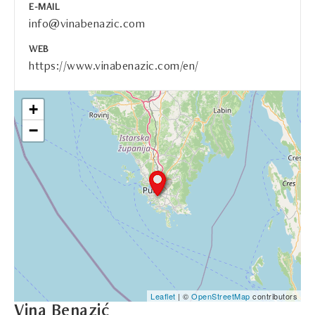
E-MAIL
info@vinabenazic.com
WEB
https://www.vinabenazic.com/en/
+
−
Leaflet
| ©
OpenStreetMap
contributors
Vina Benazić