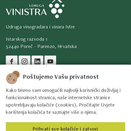
Udruga vinogradara i vinara Istre
Istarskog razvoda 1
52440 Poreč - Parenzo, Hrvatska
Pravni podaci društva
Poštujemo Vašu privatnost
Kako bismo vam omogućili najbolji korisnički doživljaj i
Kontakt podaci
funkcionalnost stranica, naše internetske stranice
upotrebljavaju kolačiće (cookies). Pročitajte Uvjete
Pravne informacije
korištenja kolačića te saznajte više o njima.
Najbolji istarski vinari
Prihvati sve kolačiće i zatvori