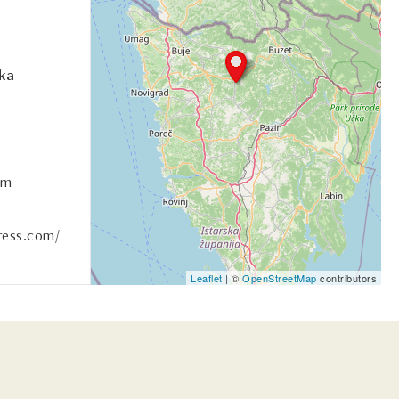
ka
om
ress.com/
Leaflet
| ©
OpenStreetMap
contributors