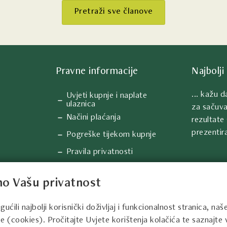
Pretraži sve članove
Pravne informacije
Najbolji 
... kažu 
Uvjeti kupnje i naplate
ulaznica
za sačuva
Načini plaćanja
rezultate 
prezentira
Pogreške tijekom kupnje
Pravila privatnosti
Sigurnost ulaznica
o Vašu privatnost
Upiti, prigovori i reklamacije
Informacije o kolačićima
li najbolji korisnički doživljaj i funkcionalnost stranica, naš
e (cookies). Pročitajte Uvjete korištenja kolačića te saznajte v