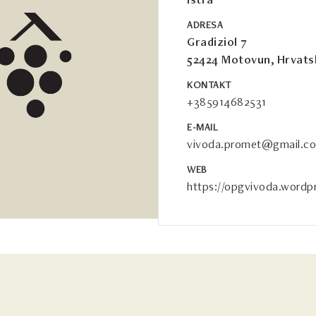
Istra
ADRESA
Gradiziol 7
52424 Motovun, Hrvats
KONTAKT
+385914682531
E-MAIL
vivoda.promet@gmail.c
WEB
https://opgvivoda.wordp