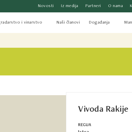
Novosti
Iz medija
Partneri
O nama
radarstvo i vinarstvo
Naši članovi
Događanja
Mani
Vivoda Rakije
REGIJA