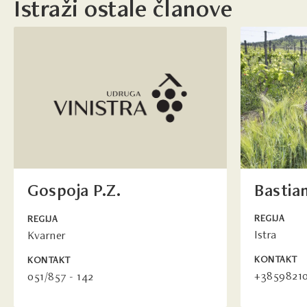
Istraži ostale članove
Bastia
Gospoja P.Z.
REGIJA
REGIJA
Istra
Kvarner
KONTAKT
KONTAKT
+3859821
051/857 - 142