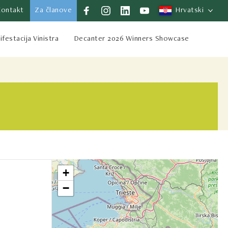
Kontakt
Za članove
Hrvatski
festacija Vinistra
Decanter 2026 Winners Showcase
+
−