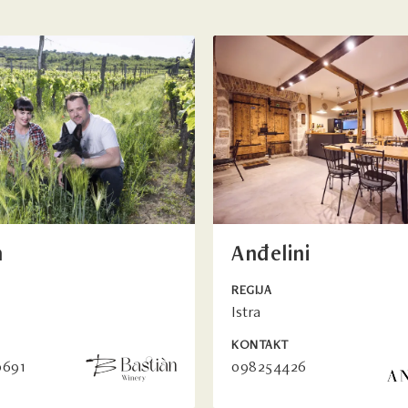
n
Anđelini
REGIJA
Istra
KONTAKT
0691
098254426