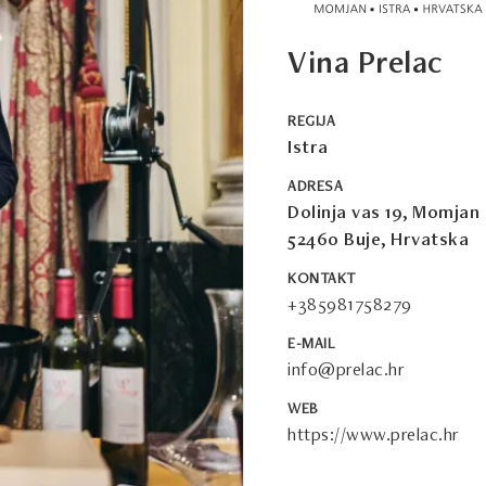
Vina Prelac
REGIJA
Istra
ADRESA
Dolinja vas 19, Momjan
52460 Buje, Hrvatska
KONTAKT
+385981758279
E-MAIL
info@prelac.hr
WEB
https://www.prelac.hr