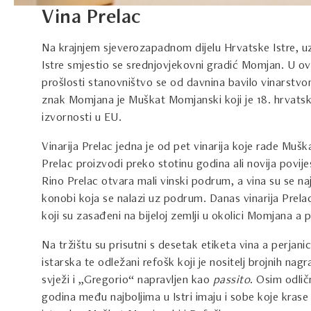
Vina Prelac
Na krajnjem sjeverozapadnom dijelu Hrvatske Istre, u
Istre smjestio se srednjovjekovni gradić Momjan. U o
prošlosti stanovništvo se od davnina bavilo vinarstvo
znak Momjana je Muškat Momjanski koji je 18. hrvat
izvornosti u EU.
Vinarija Prelac jedna je od pet vinarija koje rade Mušk
Prelac proizvodi preko stotinu godina ali novija povij
Rino Prelac otvara mali vinski podrum, a vina su se naj
konobi koja se nalazi uz podrum. Danas vinarija Prela
koji su zasađeni na bijeloj zemlji u okolici Momjana a 
Na tržištu su prisutni s desetak etiketa vina a perjanic
istarska te odležani refošk koji je nositelj brojnih nag
svježi i „Gregorio“ napravljen kao
passito
. Osim odlič
godina među najboljima u Istri imaju i sobe koje krase