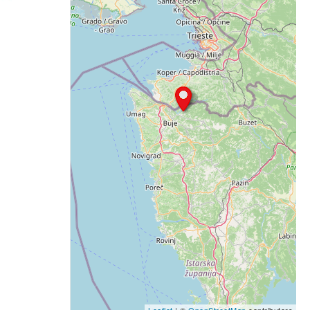
Leaflet
| ©
OpenStreetMap
contributors