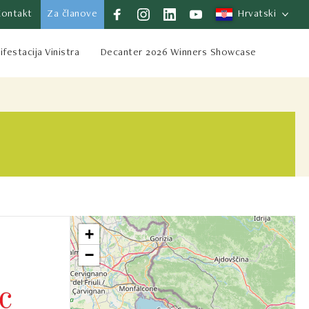
Kontakt
Za članove
Hrvatski
festacija Vinistra
Decanter 2026 Winners Showcase
+
−