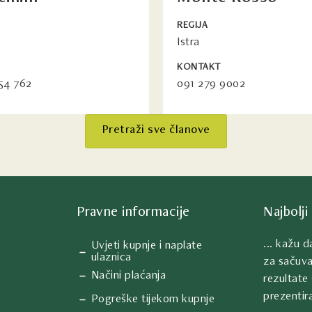
REGIJA
Istra
KONTAKT
54 762
091 279 9002
Pretraži sve članove
Pravne informacije
Najbolji 
... kažu 
Uvjeti kupnje i naplate
ulaznica
za sačuva
Načini plaćanja
rezultate 
prezentira
Pogreške tijekom kupnje