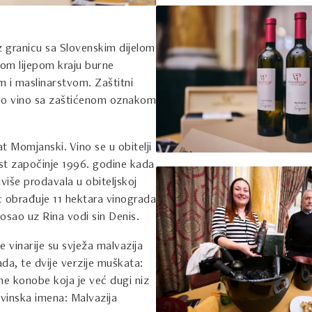
z granicu sa Slovenskim dijelom
vom lijepom kraju burne
m i maslinarstvom. Zaštitni
sko vino sa zaštićenom oznakom
at Momjanski. Vino se u obitelji
est započinje 1996. godine kada
više prodavala u obiteljskoj
c obrađuje 11 hektara vinograda
posao uz Rina vodi sin Denis.
e vinarije su svježa malvazija
rada, te dvije verzije muškata:
ne konobe koja je već dugi niz
 vinska imena: Malvazija