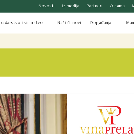
Novosti
Iz medija
Partneri
O nama
radarstvo i vinarstvo
Naši članovi
Događanja
Mani