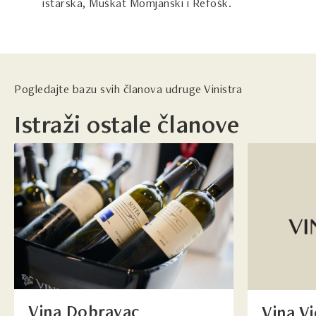
istarska, Muškat Momjanski i Refošk.
Pogledajte bazu svih članova udruge Vinistra
Istraži ostale članove
Vina Dobravac
Vina Vi