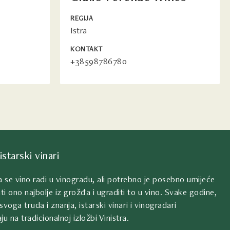
REGIJA
Istra
KONTAKT
+38598786780
istarski vinari
da se vino radi u vinogradu, ali potrebno je posebno umijeće
ti ono najbolje iz grožđa i ugraditi to u vino. Svake godine,
svoga truda i znanja, istarski vinari i vinogradari
ju na tradicionalnoj izložbi Vinistra.