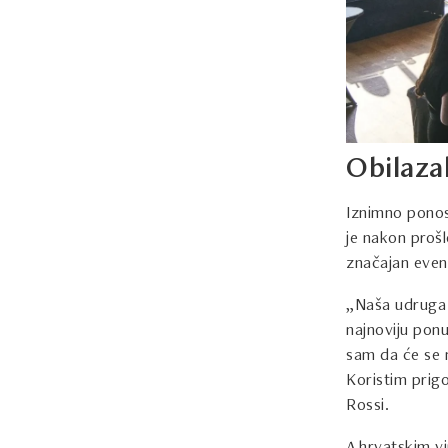
Obilaza
Iznimno ponosa
je nakon proš
značajan event
„Naša udruga j
najnoviju ponu
sam da će se n
Koristim prig
Rossi.