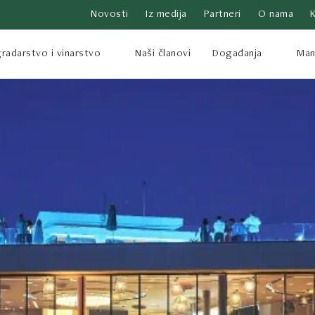
Novosti
Iz medija
Partneri
O nama
radarstvo i vinarstvo
Naši članovi
Događanja
Mani