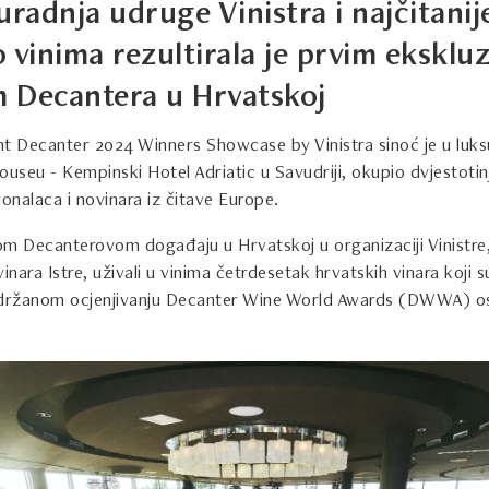
uradnja udruge Vinistra i najčitanij
 vinima rezultirala je prvim eksklu
 Decantera u Hrvatskoj
nt Decanter 2024 Winners Showcase by Vinistra sinoć je u lu
ouseu - Kempinski Hotel Adriatic u Savudriji, okupio dvjestotin
ionalaca i novinara iz čitave Europe.
om Decanterovom događaju u Hrvatskoj u organizaciji Vinistre
vinara Istre, uživali u vinima četrdesetak hrvatskih vinara koji
držanom ocjenjivanju Decanter Wine World Awards (DWWA) osv