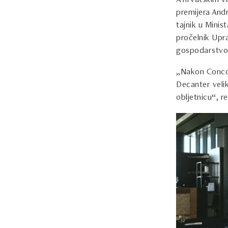
A hrvatskim v
premijera Andr
tajnik u Minis
pročelnik Upra
gospodarstvo 
„Nakon Concou
Decanter velik
obljetnicu“, r