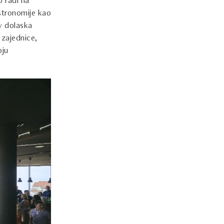
 radi na
stronomije kao
iv dolaska
 zajednice,
oju