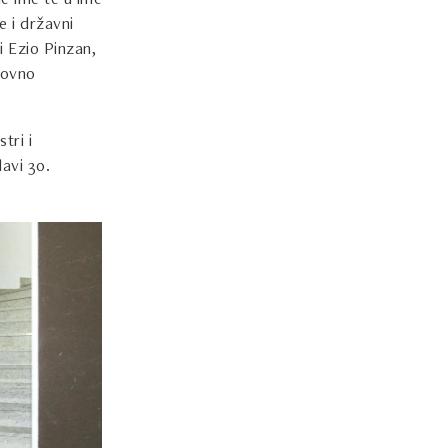
e ime te u ime
e i državni
i Ezio Pinzan,
lovno
tri i
lavi 30.