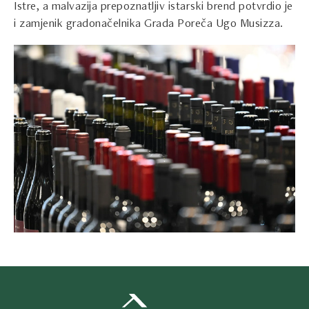
Istre, a malvazija prepoznatljiv istarski brend potvrdio je
i zamjenik gradonačelnika Grada Poreča Ugo Musizza.