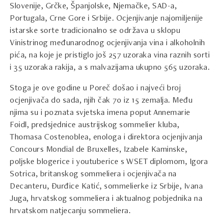
Slovenije, Grčke, Španjolske, Njemačke, SAD-a,
Portugala, Crne Gore i Srbije. Ocjenjivanje najomiljenije
istarske sorte tradicionalno se održava u sklopu
Vinistrinog međunarodnog ocjenjivanja vina i alkoholnih
pića, na koje je pristiglo još 257 uzoraka vina raznih sorti
i 35 uzoraka rakija, a s malvazijama ukupno 565 uzoraka.
Stoga je ove godine u Poreč došao i najveći broj
ocjenjivača do sada, njih čak 70 iz 15 zemalja. Među
njima su i poznata svjetska imena poput Annemarie
Foidl, predsjednice austrijskog sommelier kluba,
Thomasa Costenoblea, enologa i direktora ocjenjivanja
Concours Mondial de Bruxelles, Izabele Kaminske,
poljske blogerice i youtuberice s WSET diplomom, Igora
Sotrica, britanskog sommeliera i ocjenjivača na
Decanteru, Đurđice Katić, sommelierke iz Srbije, Ivana
Juga, hrvatskog sommeliera i aktualnog pobjednika na
hrvatskom natjecanju sommeliera.