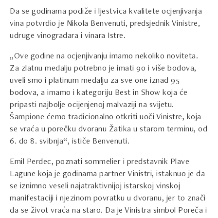
Da se godinama podiže i ljestvica kvalitete ocjenjivanja
vina potvrdio je Nikola Benvenuti, predsjednik Vinistre,
udruge vinogradara i vinara Istre.
„Ove godine na ocjenjivanju imamo nekoliko noviteta.
Za zlatnu medalju potrebno je imati 90 i više bodova,
uveli smo i platinum medalju za sve one iznad 95
bodova, a imamo i kategoriju Best in Show koja će
pripasti najbolje ocijenjenoj malvaziji na svijetu.
Šampione ćemo tradicionalno otkriti uoči Vinistre, koja
se vraća u porečku dvoranu Žatika u starom terminu, od
6. do 8. svibnja“, ističe Benvenuti.
Emil Perdec, poznati sommelier i predstavnik Plave
Lagune koja je godinama partner Vinistri, istaknuo je da
se iznimno veseli najatraktivnijoj istarskoj vinskoj
manifestaciji i njezinom povratku u dvoranu, jer to znači
da se život vraća na staro. Da je Vinistra simbol Poreča i