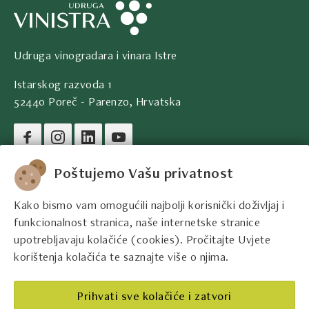
Udruga vinogradara i vinara Istre
Istarskog razvoda 1
52440 Poreč - Parenzo, Hrvatska
Pravni podaci društva
Poštujemo Vašu privatnost
Kako bismo vam omogućili najbolji korisnički doživljaj i
Kontakt podaci
funkcionalnost stranica, naše internetske stranice
upotrebljavaju kolačiće (cookies). Pročitajte Uvjete
Pravne informacije
korištenja kolačića te saznajte više o njima.
Najbolji istarski vinari
Prihvati sve kolačiće i zatvori