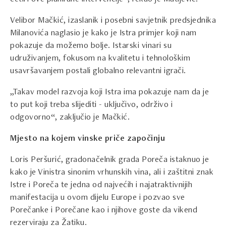
Velibor Mačkić, izaslanik i posebni savjetnik predsjednika
Milanovića naglasio je kako je Istra primjer koji nam
pokazuje da možemo bolje. Istarski vinari su
udruživanjem, fokusom na kvalitetu i tehnološkim
usavršavanjem postali globalno relevantni igrači.
„Takav model razvoja koji Istra ima pokazuje nam da je
to put koji treba slijediti - uključivo, održivo i
odgovorno“, zaključio je Mačkić.
Mjesto na kojem vinske priče započinju
Loris Peršurić, gradonačelnik grada Poreča istaknuo je
kako je Vinistra sinonim vrhunskih vina, ali i zaštitni znak
Istre i Poreča te jedna od najvećih i najatraktivnijih
manifestacija u ovom dijelu Europe i pozvao sve
Porečanke i Porečane kao i njihove goste da vikend
rezerviraju za Žatiku.