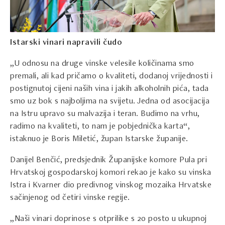
Istarski vinari napravili čudo
„U odnosu na druge vinske velesile količinama smo
premali, ali kad pričamo o kvaliteti, dodanoj vrijednosti i
postignutoj cijeni naših vina i jakih alkoholnih pića, tada
smo uz bok s najboljima na svijetu. Jedna od asocijacija
na Istru upravo su malvazija i teran. Budimo na vrhu,
radimo na kvaliteti, to nam je pobjednička karta“,
istaknuo je Boris Miletić, župan Istarske županije.
Danijel Benčić, predsjednik Županijske komore Pula pri
Hrvatskoj gospodarskoj komori rekao je kako su vinska
Istra i Kvarner dio predivnog vinskog mozaika Hrvatske
sačinjenog od četiri vinske regije.
„Naši vinari doprinose s otprilike s 20 posto u ukupnoj