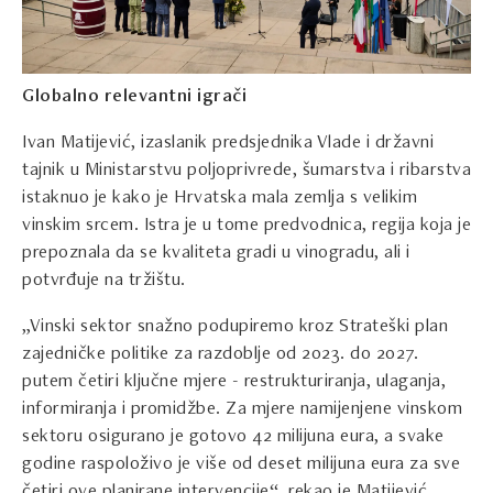
Globalno relevantni igrači
Ivan Matijević, izaslanik predsjednika Vlade i državni
tajnik u Ministarstvu poljoprivrede, šumarstva i ribarstva
istaknuo je kako je Hrvatska mala zemlja s velikim
vinskim srcem. Istra je u tome predvodnica, regija koja je
prepoznala da se kvaliteta gradi u vinogradu, ali i
potvrđuje na tržištu.
„Vinski sektor snažno podupiremo kroz Strateški plan
zajedničke politike za razdoblje od 2023. do 2027.
putem četiri ključne mjere - restrukturiranja, ulaganja,
informiranja i promidžbe. Za mjere namijenjene vinskom
sektoru osigurano je gotovo 42 milijuna eura, a svake
godine raspoloživo je više od deset milijuna eura za sve
četiri ove planirane intervencije“, rekao je Matijević.