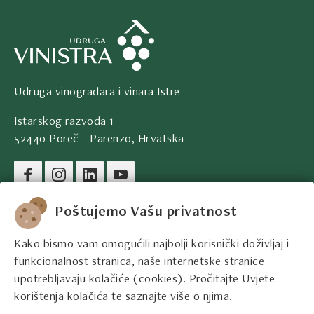
Udruga vinogradara i vinara Istre
Istarskog razvoda 1
52440 Poreč - Parenzo, Hrvatska
Pravni podaci društva
Poštujemo Vašu privatnost
Kako bismo vam omogućili najbolji korisnički doživljaj i
Kontakt podaci
funkcionalnost stranica, naše internetske stranice
upotrebljavaju kolačiće (cookies). Pročitajte Uvjete
Pravne informacije
korištenja kolačića te saznajte više o njima.