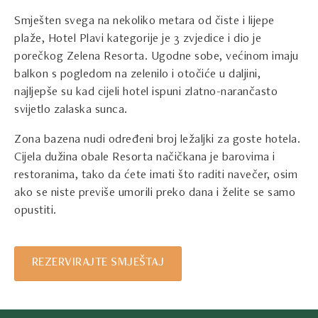
Smješten svega na nekoliko metara od čiste i lijepe
plaže, Hotel Plavi kategorije je 3 zvjedice i dio je
porečkog Zelena Resorta. Ugodne sobe, većinom imaju
balkon s pogledom na zelenilo i otočiće u daljini,
najljepše su kad cijeli hotel ispuni zlatno-narančasto
svijetlo zalaska sunca.
Zona bazena nudi određeni broj ležaljki za goste hotela.
Cijela dužina obale Resorta načičkana je barovima i
restoranima, tako da ćete imati što raditi navečer, osim
ako se niste previše umorili preko dana i želite se samo
opustiti.
REZERVIRAJTE SMJEŠTAJ