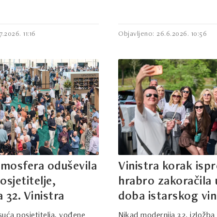
.2026. 11:16
Objavljeno: 26.6.2026. 10:56
tmosfera oduševila
Vinistra korak ispr
osjetitelje,
hrabro zakoračila
 32. Vinistra
doba istarskog vi
suća posjetitelja, vođene
Nikad modernija 32. izložba 