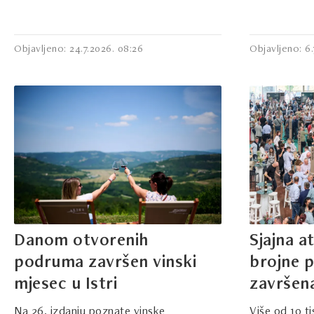
Objavljeno: 24.7.2026. 08:26
Objavljeno: 6.7
Danom otvorenih
Sjajna a
podruma završen vinski
brojne p
mjesec u Istri
završena
Na 26. izdanju poznate vinske
Više od 10 ti