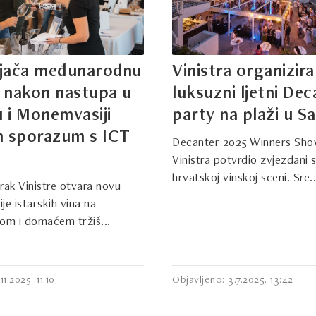
a jača međunarodnu
Vinistra organizira
: nakon nastupa u
luksuzni ljetni De
 i Monemvasiji
party na plaži u Sa
n sporazum s ICT
Decanter 2025 Winners Sho
Vinistra potvrdio zvjezdani 
hrvatskoj vinskoj sceni. Sre..
orak Vinistre otvara novu
je istarskih vina na
m i domaćem tržiš...
11.2025. 11:10
Objavljeno: 3.7.2025. 13:42