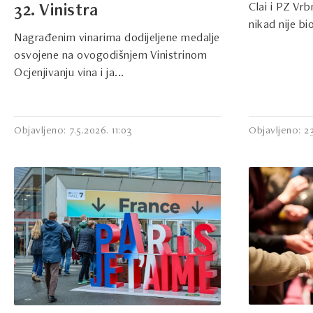
Clai i PZ Vrb
32. Vinistra
nikad nije bio
Nagrađenim vinarima dodijeljene medalje
osvojene na ovogodišnjem Vinistrinom
Ocjenjivanju vina i ja...
Objavljeno: 7.5.2026. 11:03
Objavljeno: 2