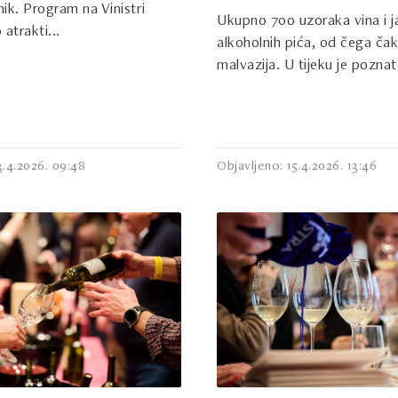
nik. Program na Vinistri
Ukupno 700 uzoraka vina i j
 atrakti...
alkoholnih pića, od čega ča
malvazija. U tijeku je poznato
3.4.2026. 09:48
Objavljeno: 15.4.2026. 13:46