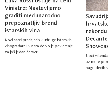
Luka Rossi ostaje na čelu
Vinistre: Nastavljamo
graditi međunarodno
Savudrij
prepoznatljiv brend
hrvatsk
istarskih vina
rekordu
Decante
Novi stari predsjednik udruge istarskih
Showcas
vinogradara i vinara dobio je povjerenje
za još jedan četver...
Uoči vikenda
uz more pro
nagrađenih vi