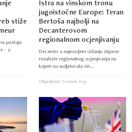
anje
Istra na vinskom tronu
jugoistočne Europe: Teran
reb stiže
Bertoša najbolji na
imeur
Decanterovom
regionalnom ocjenjivanju
no postaje
e - 2.
Decanter u najnovijem izdanju objavio
rezultate regionalnog ocjenjivanja na
kojem su sudjelovala vin...
Objavljeno: 7.1.2026. 11:31