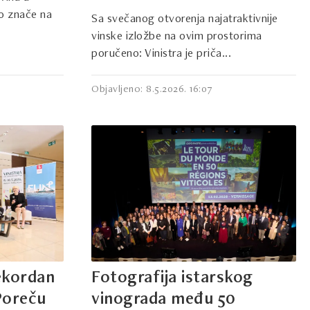
to znače na
Sa svečanog otvorenja najatraktivnije
vinske izložbe na ovim prostorima
poručeno: Vinistra je priča...
Objavljeno: 8.5.2026. 16:07
rekordan
Fotografija istarskog
 Poreču
vinograda među 50