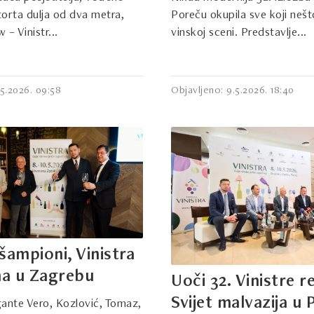
 torta dulja od dva metra,
Poreču okupila sve koji neš
– Vinistr...
vinskoj sceni. Predstavlje...
.5.2026. 09:58
Objavljeno: 9.5.2026. 18:40
šampioni, Vinistra
na u Zagrebu
Uoči 32. Vinistre 
Svijet malvazija u
ante Vero, Kozlović, Tomaz,