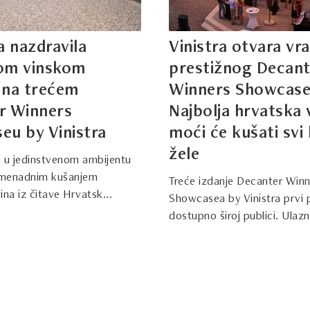
a nazdravila
Vinistra otvara vr
om vinskom
prestižnog Decant
 na trećem
Winners Showcase
r Winners
Najbolja hrvatska 
eu by Vinistra
moći će kušati svi 
žele
 u jedinstvenom ambijentu
menadnim kušanjem
Treće izdanje Decanter Win
na iz čitave Hrvatsk...
Showcasea by Vinistra prvi 
dostupno široj publici. Ulazni