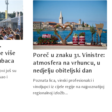
.
je više
Poreč u znaku 31. Vinistre:
jubaca
atmosfera na vrhuncu, u
nedjelju obiteljski dan
ovi još su
sao i
Poznata lica, vinski profesionalci i
vinoljupci iz cijele regije na najpoznatijoj
regionalnoj izložb...