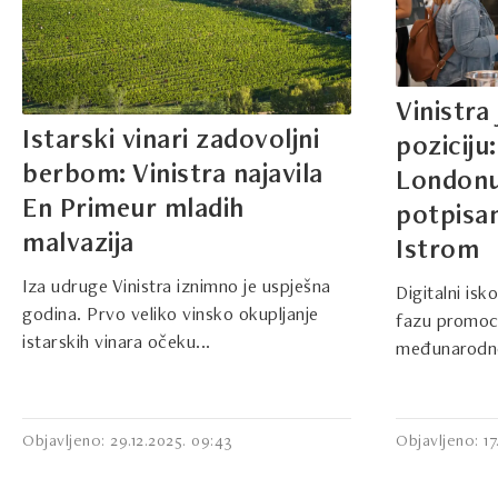
Vinistr
Istarski vinari zadovoljni
poziciju
berbom: Vinistra najavila
Londonu
En Primeur mladih
potpisa
malvazija
Istrom
Iza udruge Vinistra iznimno je uspješna
Digitalni isk
godina. Prvo veliko vinsko okupljanje
fazu promoci
istarskih vinara očeku...
međunarodno
Objavljeno: 29.12.2025. 09:43
Objavljeno: 17.