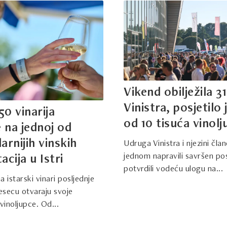
Vikend obilježila 31
Vinistra, posjetilo 
0 vinarija
od 10 tisuća vinol
e na jednoj od
arnijih vinskih
Udruga Vinistra i njezini član
jednom napravili savršen po
acija u Istri
potvrdili vodeću ulogu na...
 istarski vinari posljednje
jesecu otvaraju svoje
inoljupce. Od...