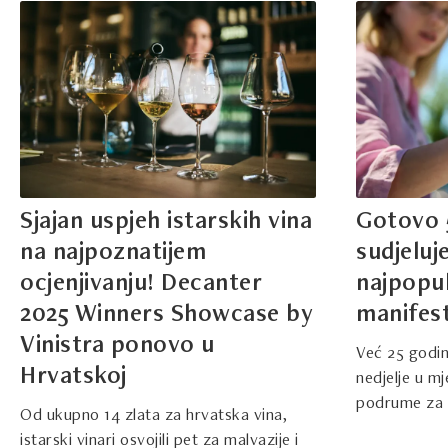
Sjajan uspjeh istarskih vina
Gotovo 5
na najpoznatijem
sudjeluj
ocjenjivanju! Decanter
najpopul
2025 Winners Showcase by
manifest
Vinistra ponovo u
Već 25 godina
Hrvatskoj
nedjelje u m
podrume za v
Od ukupno 14 zlata za hrvatska vina,
istarski vinari osvojili pet za malvazije i