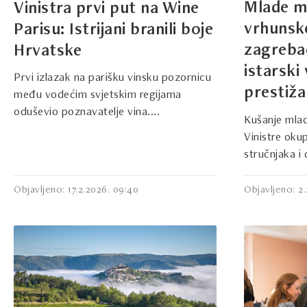
Mlade ma
Vinistra prvi put na Wine
vrhunsk
Parisu: Istrijani branili boje
zagreba
Hrvatske
istarski
Prvi izlazak na parišku vinsku pozornicu
prestiža
među vodećim svjetskim regijama
oduševio poznavatelje vina....
Kušanje mlad
Vinistre okup
stručnjaka i d
Objavljeno: 17.2.2026. 09:40
Objavljeno: 2.