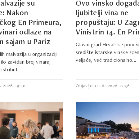
lvazije su
Ovo vinsko događ
e: Nakon
ljubitelji vina ne
čkog En Primeura,
propuštaju: U Zag
 vinari odlaze na
Vinistrin 14. En Pr
n sajam u Pariz
Glavni grad Hrvatske ponov
središte istarske vinske scen
ih malvazija u organizaciji
veljače, već tradicionalno...
ilo zavidan broj vinara,
istribut...
2.2026. 19:40
Objavljeno: 16.1.2026. 12:56