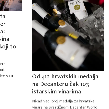
ata
er
a:
vina
koji to
ners
put
Od 412 hrvatskih medalja
ce su u...
na Decanteru čak 103
istarskim vinarima
Nikad veći broj medalja za hrvatske
vinare na prestižnom Decanter World