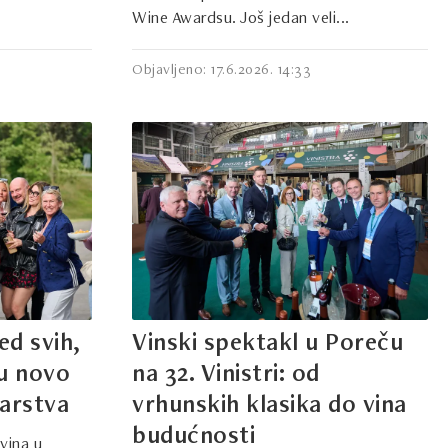
Wine Awardsu. Još jedan veli...
Objavljeno: 17.6.2026. 14:33
ed svih,
Vinski spektakl u Poreču
 u novo
na 32. Vinistri: od
narstva
vrhunskih klasika do vina
budućnosti
vina u